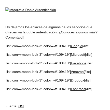
Os dejamos los enlaces de algunos de los servicios que
ofrecen ya la doble autenticación. ¿Conoces algunos más?
Comentalo!!
[list icon=»moon-lock-3″ color=»#109419″]
Google
[/list]
[list icon=»moon-lock-3″ color=»#109419″]
Microsoft
[/list]
[list icon=»moon-lock-3″ color=»#109419″]
Facebook
[/list]
[list icon=»moon-lock-3″ color=»#109419″]
Amazon
[/list]
[list icon=»moon-lock-3″ color=»#109419″]
Dropbox
[/list]
[list icon=»moon-lock-3″ color=»#109419″]
LastPass
[/list]
Fuente:
OSI