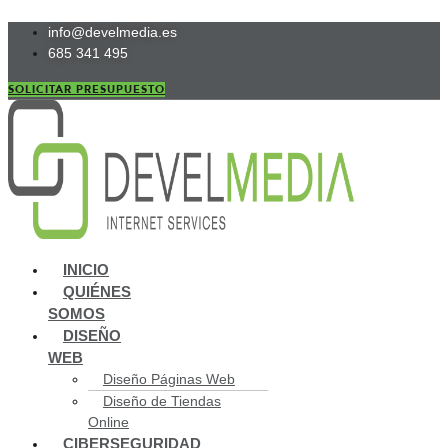
Ir
info@develmedia.es
al
685 341 495
contenido
SOLICITAR PRESUPUESTO
Main
INICIO
Menu
QUIÉNES
SOMOS
DISEÑO
WEB
Diseño Páginas Web
Diseño de Tiendas
Online
CIBERSEGURIDAD