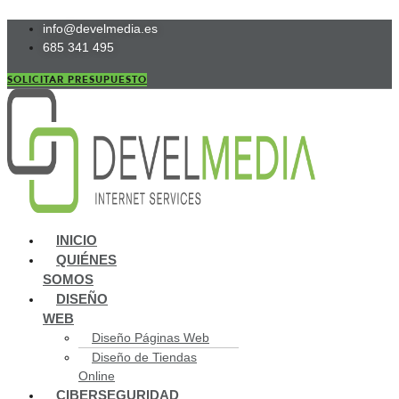
Ir
info@develmedia.es
al
685 341 495
contenido
SOLICITAR PRESUPUESTO
Main
INICIO
Menu
QUIÉNES
SOMOS
DISEÑO
WEB
Diseño Páginas Web
Diseño de Tiendas
Online
CIBERSEGURIDAD