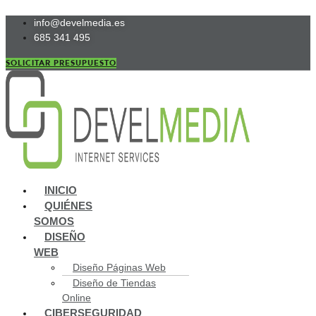
Ir
info@develmedia.es
al
685 341 495
contenido
SOLICITAR PRESUPUESTO
Main
INICIO
Menu
QUIÉNES
SOMOS
DISEÑO
WEB
Diseño Páginas Web
Diseño de Tiendas
Online
CIBERSEGURIDAD