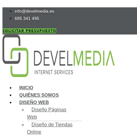
Ir
info@develmedia.es
al
685 341 495
contenido
SOLICITAR PRESUPUESTO
INICIO
QUIÉNES SOMOS
DISEÑO WEB
Diseño Páginas
Web
Diseño de Tiendas
Online