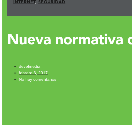
INTERNET
,
SEGURIDAD
Nueva normativa d
develmedia
febrero 3, 2017
No hay comentarios