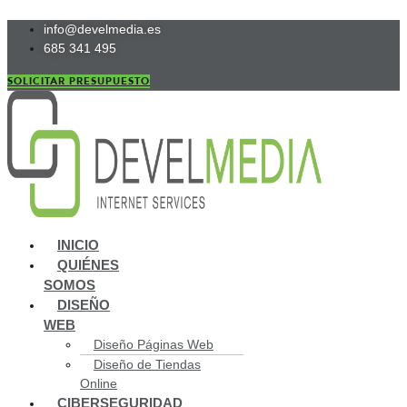
Ir
info@develmedia.es
al
685 341 495
contenido
SOLICITAR PRESUPUESTO
Main
INICIO
Menu
QUIÉNES
SOMOS
DISEÑO
WEB
Diseño Páginas Web
Diseño de Tiendas
Online
CIBERSEGURIDAD