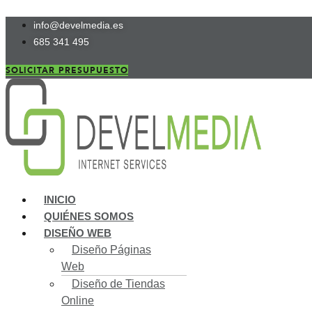
Ir
info@develmedia.es
al
685 341 495
contenido
SOLICITAR PRESUPUESTO
INICIO
QUIÉNES SOMOS
DISEÑO WEB
Diseño Páginas
Web
Diseño de Tiendas
Online