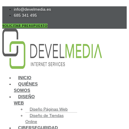
Ir
info@develmedia.es
al
685 341 495
contenido
SOLICITAR PRESUPUESTO
Main
INICIO
Menu
QUIÉNES
SOMOS
DISEÑO
WEB
Diseño Páginas Web
Diseño de Tiendas
Online
CIBERSEGURIDAD