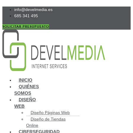
Ir
info@develmedia.es
al
685 341 495
contenido
SOLICITAR PRESUPUESTO
Main
INICIO
Menu
QUIÉNES
SOMOS
DISEÑO
WEB
Diseño Páginas Web
Diseño de Tiendas
Online
CIBERSEGURIDAD